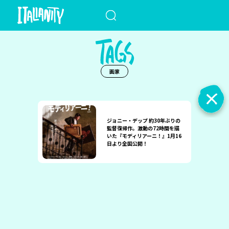
When autocomplete results a
画家
ジョニー・デップ 約30年ぶりの
監督復帰作。激動の72時間を描
いた『モディリアーニ！』1月16
日より全国公開！