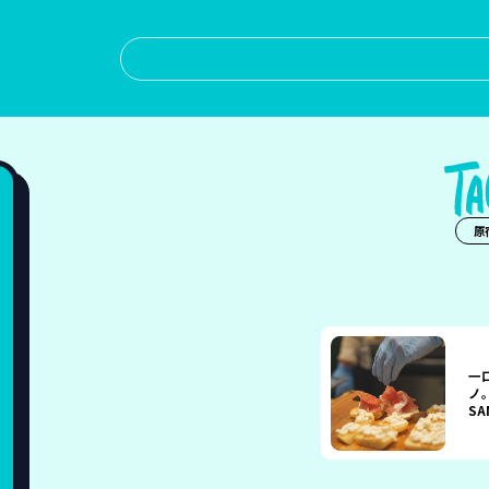
原
一
ノ
S