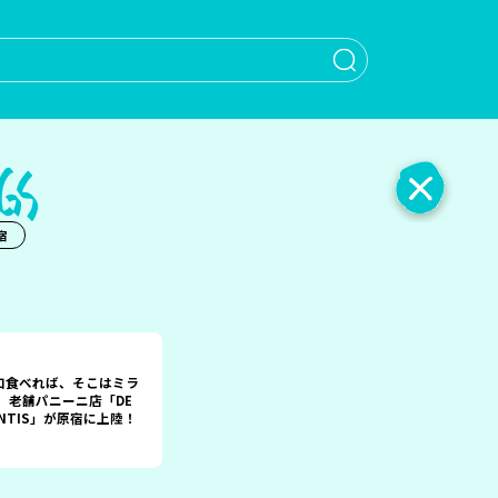
When autocomple
宿
口食べれば、そこはミラ
。 老舗パニーニ店「DE
ANTIS」が原宿に上陸！