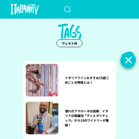
When autocomplete results a
ヴェネト州
イタリアワインおすすめ15選①
州ごとの特徴とは？
憧れのアマローネの故郷、イタ
リアの銘醸地「ヴァルポリチェ
ッラ」から16のワイナリーが集
結！