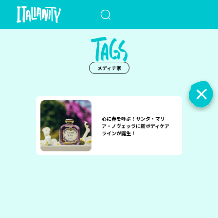
When autocomplete results a
メディチ家
心に春を呼ぶ！サンタ・マリ
ア・ノヴェッラに新ボディケア
ラインが誕生！