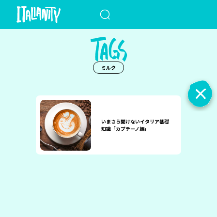
When autocomplete results a
ミルク
いまさら聞けないイタリア基礎
知識「カプチーノ編」