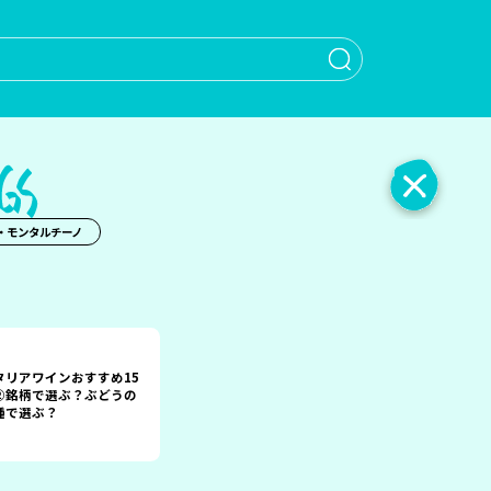
When autocomple
・モンタルチーノ
タリアワインおすすめ15
②銘柄で選ぶ？ぶどうの
種で選ぶ？