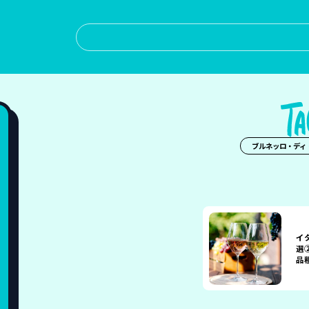
ブルネッロ・ディ
イ
選
品