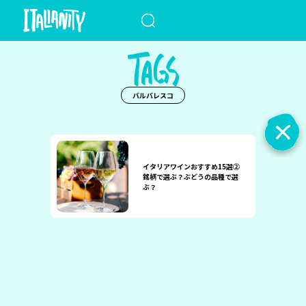
When autocomplete results a
バルバレスコ
イタリアワインおすすめ15選②
銘柄で選ぶ？ぶどうの品種で選
ぶ？