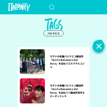
When autocomplete results a
バルサミコ
モデナの老舗バルサミコ醸造所
「Aceto Balsamico del
Duca」を訪ねて②カクテルコン
ペ
モデナの老舗バルサミコ醸造所
「Aceto Balsamico del
Duca」を訪ねて①醸造所見学＆
ガーデンランチ