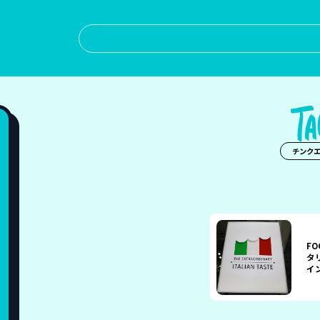
チンク
FO
タ
イ