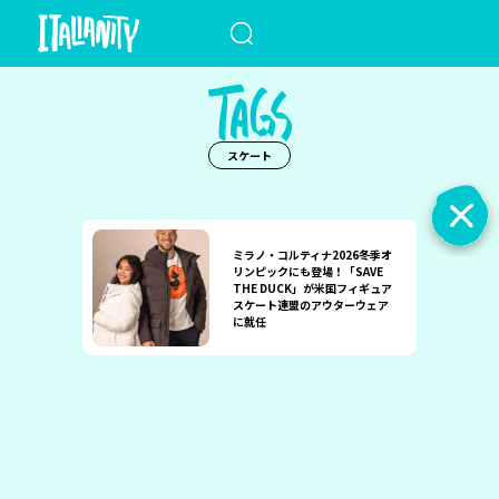
When autocomplete results a
スケート
ミラノ・コルティナ2026冬季オ
リンピックにも登場！「SAVE
THE DUCK」が米国フィギュア
スケート連盟のアウターウェア
に就任