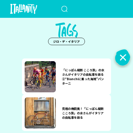
When autocomplete results a
ジロ・デ・イタリア
「にっぽん縦断 こころ旅」の水
さんがイタリアの自転車を語る
②“Bianchiに乗った海賊”パン
ターニ
究極の機能美！「にっぽん縦断
こころ旅」の水さんがイタリア
の自転車を語る