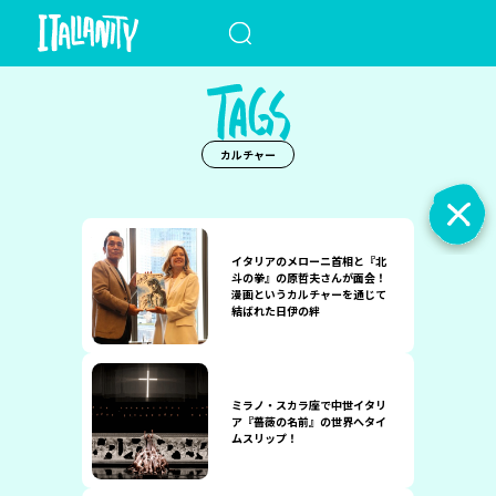
When autocomplete results a
カルチャー
イタリアのメローニ首相と『北
斗の拳』の原哲夫さんが面会！
漫画というカルチャーを通じて
結ばれた日伊の絆
ミラノ・スカラ座で中世イタリ
ア『薔薇の名前』の世界へタイ
ムスリップ！