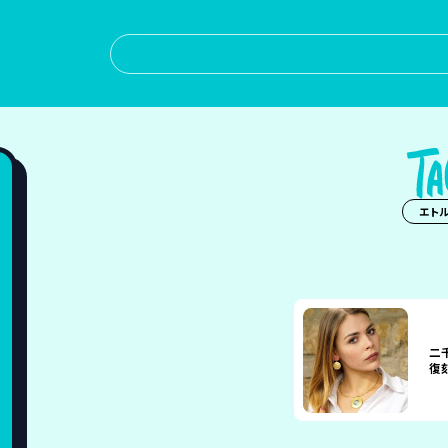
エト
二
復