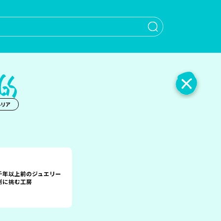
When autocomple
ルリア
千年以上前のジュエリー
刻に挑む工房