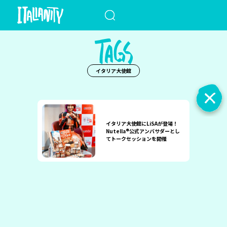
When autocomplete results a
イタリア大使館
イタリア大使館にLiSAが登場！
Nutella®公式アンバサダーとし
てトークセッションを開催