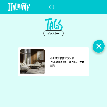
When autocomplete results a
イクスシー
イタリア家具ブランド
「Cassina ixc」の「IXC」が再
出発