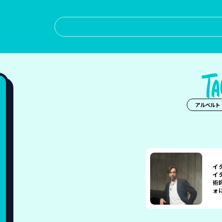
アルベルト
イ
イ
術
ォ