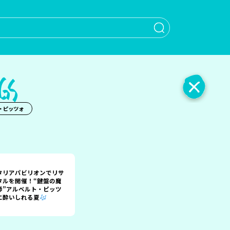
When autocomple
・ピッツォ
タリアパビリオンでリサ
タルを開催！“鍵盤の魔
師”アルベルト・ピッツ
に酔いしれる夏