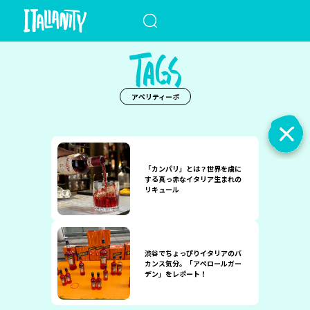
When autocomplete results a
アペリティーボ
「カンパリ」とは？世界を虜に
する真っ赤なイタリア生まれの
リキュール
渋谷でちょっぴりイタリアのバ
カンス気分。「アペロールガー
デン」をレポート！