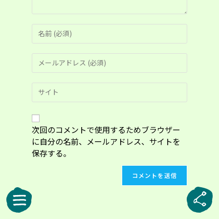
コ
メ
ン
メ
ト
ー
す
ル
る
Web
ア
名
サ
ド
前
イ
レ
ま
ト
ス
た
の
次回のコメントで使用するためブラウザー
を
は
URL
入
に自分の名前、メールアドレス、サイトを
ユ
を
力
ー
保存する。
入
し
ザ
力
て
ー
し
コ
名
て
メ
を
く
ン
入
だ
ト
力