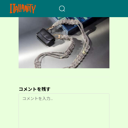
When autocomplete results a
コメントを残す
コ
メ
ン
ト