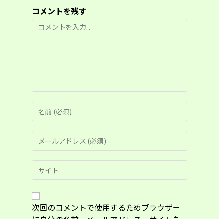
コメントを残す
コ
メ
ン
ト
コ
メ
ン
メ
ト
ー
す
ル
る
Web
ア
名
サ
ド
前
イ
レ
ま
ト
ス
た
の
次回のコメントで使用するためブラウザー
を
は
URL
入