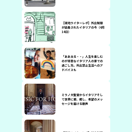
【現地ライターレポ】外出制限
が延長されたイタリアの今（4月
14日）
「ああ太る・・」人生を楽しむ
のが得意なイタリア人の家での
過ごし方。外出禁止生活へのア
ドバイスも
ミラノ大聖堂からイタリアそし
て世界に愛、癒し、希望のメッ
セージを届ける歌声