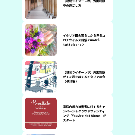
【現地ライターレポ】外出制限
中の過ごし方
イタリア田舎暮らしから見るコ
ロナウイルス雑感＜Andrà
tutto bene＞
【現地ライターレポ】外出制限
が１ヶ月を越えるイタリアの今
（4月8日）
家庭内暴力被害者に対するキャ
ンペーン＆クラウドファンディ
ング「You Are Not Alone」が
スタート