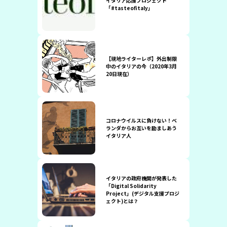
イタリア応援プロジェクト
「#tasteofitaly」
【現地ライターレポ】外出制限
中のイタリアの今（2020年3月
20日現在）
コロナウイルスに負けない！ベ
ランダからお互いを励ましあう
イタリア人
イタリアの政府機関が発表した
「Digital Solidarity
Project」(デジタル支援プロジ
ェクト)とは？