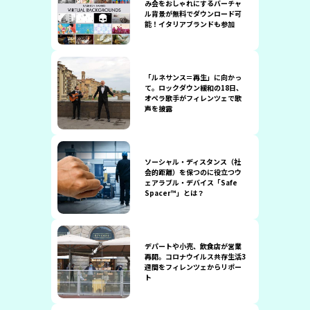
み会をおしゃれにするバーチャ
ル背景が無料でダウンロード可
能！イタリアブランドも参加
「ルネサンス＝再生」に向かっ
て。ロックダウン緩和の18日、
オペラ歌手がフィレンツェで歌
声を披露
ソーシャル・ディスタンス（社
会的距離）を保つのに役立つウ
ェアラブル・デバイス「Safe
Spacer™」とは？
デパートや小売、飲食店が営業
再開。コロナウイルス共存生活3
週間をフィレンツェからリポー
ト