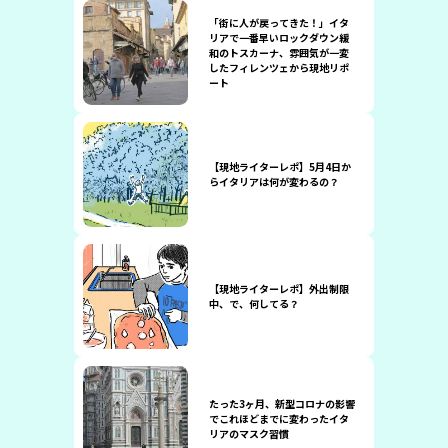
「街に人が戻ってきた！」イタ
リアで一番早いロックダウン緩
和のトスカーナ、雰囲気が一変
したフィレンツェから現地リポ
ート
【現地ライターレポ】5月4日か
らイタリアは何が変わるの？
【現地ライターレポ】外出制限
中、で、何してる？
たった3ヶ月、新型コロナの影響
でこれほどまでに変わったイタ
リアのマスク習慣