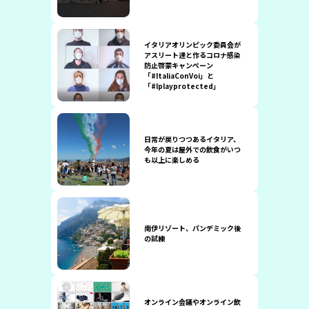
イタリアオリンピック委員会が
アスリート達と作るコロナ感染
防止啓蒙キャンペーン
「#ItaliaConVoi」と
「#Iplayprotected」
日常が戻りつつあるイタリア、
今年の夏は屋外での飲食がいつ
も以上に楽しめる
南伊リゾート、パンデミック後
の試練
オンライン会議やオンライン飲