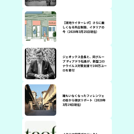
【現地ライターレポ】さらに厳
しくなる外出制限、イタリアの
今（2020年3月25日現在）
ジェオックス会長と、同グルー
プ ディアドラ社長が、新型コロ
ナウイルス対策支援で100万ユー
ロを寄付
誰もいなくなったフィレンツェ
の街から現状リポート（2020年
3月19日現在）