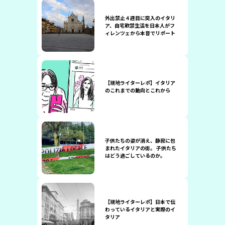
外出禁止４週目に突入のイタリ
ア、自宅軟禁生活を日本人がフ
ィレンツェから本音でリポート
【現地ライターレポ】イタリア
のこれまでの動向とこれから
子供たちの姿が消え、静寂に包
まれたイタリアの街。 子供たち
はどう過ごしているのか。
【現地ライターレポ】日本で伝
わっているイタリアと実際のイ
タリア