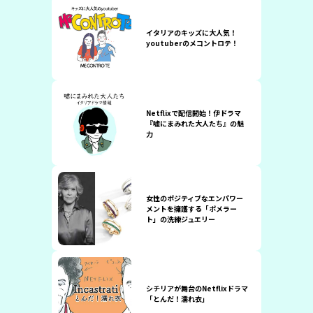
イタリアのキッズに大人気！
youtuberのメコントロテ！
Netflixで配信開始！伊ドラマ
『嘘にまみれた大人たち』の魅
力
女性のポジティブなエンパワー
メントを擁護する「ポメラー
ト」の洗練ジュエリー
シチリアが舞台のNetflixドラマ
「とんだ！濡れ衣」