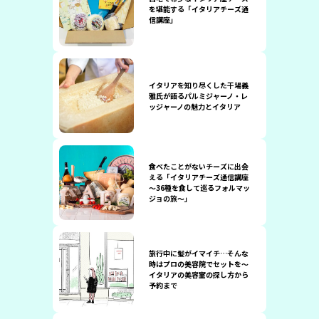
を堪能する「イタリアチーズ通
信講座」
イタリアを知り尽くした干場義
雅氏が語るパルミジャーノ・レ
ッジャーノの魅力とイタリア
食べたことがないチーズに出会
える「イタリアチーズ通信講座
〜36種を食して巡るフォルマッ
ジョの旅〜」
旅行中に髪がイマイチ…そんな
時はプロの美容院でセットを〜
イタリアの美容室の探し方から
予約まで