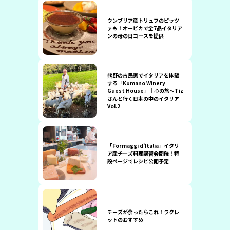
ウンブリア産トリュフのピッツ
ァも！オービカで全7品イタリア
ンの母の日コースを提供
熊野の古民家でイタリアを体験
する「Kumano Winery
Guest House」｜心の旅〜Tiz
さんと行く日本の中のイタリア
Vol.2
「Formaggi d’Italia」イタリ
ア産チーズ料理講習会開催！特
設ページでレシピ公開予定
チーズが余ったらこれ！ラクレ
ットのおすすめ