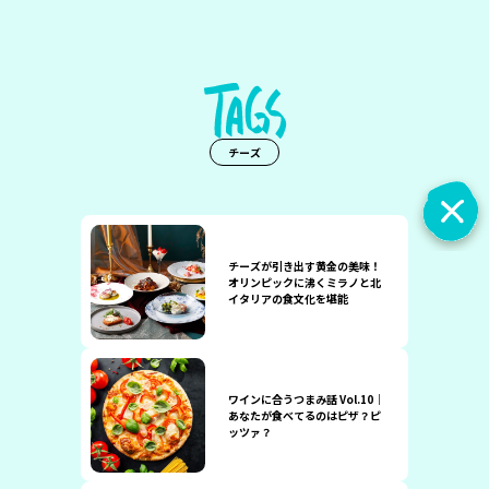
チーズ
チーズが引き出す黄金の美味！
オリンピックに沸くミラノと北
イタリアの食文化を堪能
ワインに合うつまみ話 Vol.10｜
あなたが食べてるのはピザ？ピ
ッツァ？