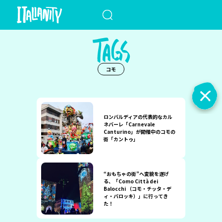
When autocomplete results a
コモ
ロンバルディアの代表的なカル
ネバーレ「Carnevale
Canturino」が開催中のコモの
街「カントゥ」
“おもちゃの街”へ変貌を遂げ
る、「Como Città dei
Balocchi （コモ・チッタ・デ
ィ・バロッキ）」に行ってき
た！