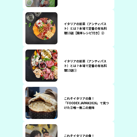
イタリアの前菜（アンティパス
ト）とは？本場で定番の有名料
理13選【簡単レシピ付き】②
イタリアの前菜（アンティパス
ト）とは？本場で定番の有名料
理13選①
これぞイタリアの食！
「FOODEX JAPAN2026」で見つ
けた②唯一無二の美味
これぞイタリアの食！