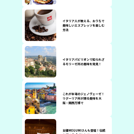
イタリア人が教える、おうちで
美味しいエスプレッソを楽しむ
方法
イタリアパビリオンで知られざ
るモリーゼ州の美味を発見！
これが本場のジェノヴェーゼ！
リグーリア州が誇る美味を大
阪・関西万博で
女優MEGUMIさんも登壇！伝統