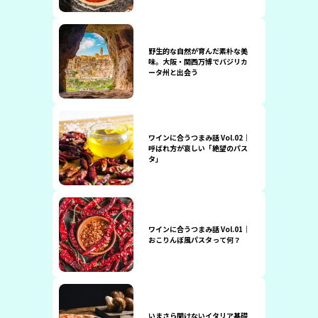
野生的な自然が育んだ素朴な美
味。大阪・関西万博でバジリカ
ータ州と出会う
ワインに合うつまみ話 Vol.02｜
呼ばれ方が哀しい「絶望のパス
タ」
ワインに合うつまみ話 Vol.01｜
おこりんぼ風パスタって何？
いまさら聞けないイタリア基礎