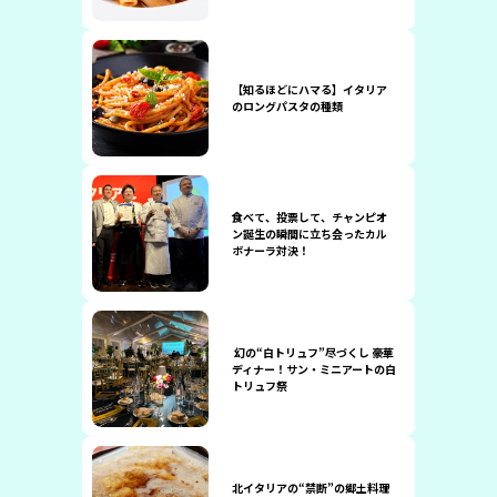
【知るほどにハマる】イタリア
のロングパスタの種類
食べて、投票して、チャンピオ
ン誕生の瞬間に立ち会ったカル
ボナーラ対決！
幻の“白トリュフ”尽づくし 豪華
ディナー！サン・ミニアートの白
トリュフ祭
北イタリアの“禁断”の郷土料理