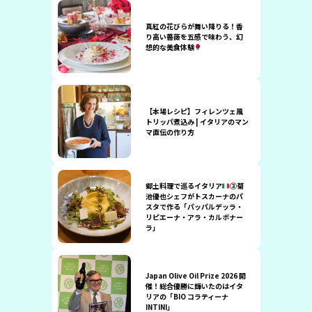
真紅の花びらが舞い降りる！香
り高い薔薇を五感で味わう、幻
想的な美食体験
【本場レシピ】フィレンツェ風
トリッパ煮込み | イタリアのマン
マ直伝の作り方
郷土料理で巡るイタリア
③菊
池優也シェフがトスカーナのパ
スタで作る「パッパルデッラ・
リピエーナ・アラ・カルボナー
ラ」
Japan Olive Oil Prize 2026 開
催！総合優勝に輝いたのはイタ
リアの「BIO コラティーナ
INTINI」