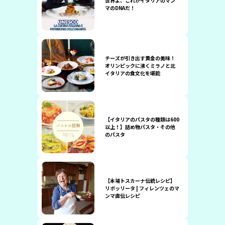
世界よ、これがイタリアのマン
マのDNAだ！
チーズが引き出す黄金の美味！
オリンピックに沸くミラノと北
イタリアの食文化を堪能
【イタリアのパスタの種類は600
以上！】詰め物パスタ・その他
のパスタ
【本場トスカーナ伝統レシピ】
リボッリータ | フィレンツェのマ
ンマ直伝レシピ