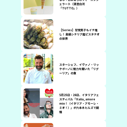
ェラート（清澄白河
「TUTTO」）
【Series】甘党男子もイチ推
し！ 高級シチリア産ピスタチオ
の世界
スターシェフ、イヴァノ・リッ
ケボーノに魅力を聞いた「リグ
ーリア」の食
5月25日・26日、イタリアフェ
スティバル「Italia, amore
mio！（イタリア・アモーレ・
ミオ！）」が六本木ヒルズで開
催