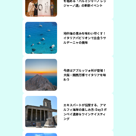
を極める「パルミジャーノ レッ
ジャーノ道」の斬新イベント
地中海の恵みを味わい尽くす！
イタリアパビリオンで出会うサ
ルデーニャの美味
今週はアブルッツォ州が登場！
大阪・関西万博でイタリアを味
わう
エキスパートが伝授する、アマ
ルフィ海岸の楽しみ方: Day3 ポ
ンペイ遺跡＆ワインテイスティ
ング