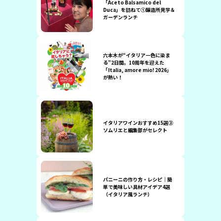
「Aceto Balsamico del
Duca」を訪ねて①醸造所見学＆
ガーデンランチ
六本木が“イタリア一色に染ま
る”2日間。10周年を迎えた
「Italia, amore mio! 2026」
が熱い！
イタリアワインおすすめ15選③
ソムリエと編集部がセレクト
パニーニの作り方・レシピ｜簡
単で美味しい具材アイデア4選
（イタリア風ランチ）