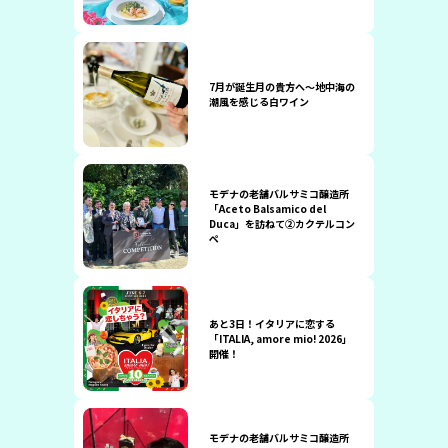
7月が誕生月の貴方へ〜地中海の
潮風を感じる白ワイン
モデナの老舗バルサミコ醸造所
「Aceto Balsamico del
Duca」を訪ねて②カクテルコン
ペ
あと3日！イタリアに恋する
「ITALIA, amore mio! 2026」
開催！
モデナの老舗バルサミコ醸造所