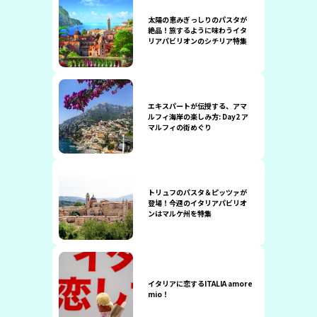
太陽の恵みぎっしりのパスタが
絶品！旅するように味わうイタ
リアパビリオンのシチリア特集
エキスパートが伝授する、アマ
ルフィ海岸の楽しみ方: Day2 ア
マルフィの街めぐり
トリュフのパスタ＆ピッツァが
登場！今週のイタリアパビリオ
ンはマルケ州を特集
イタリアに恋するITALIA amore
mio！