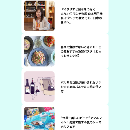
『イタリアと日本をつなぐ
人々』① モンテ物産 森本明子社
長 イタリアの食文化を、日本の
食卓へ。
暑さで食欲がないときにも！こ
の夏おすすめ冷製パスタ【とっ
ておきレシピ】
バルサミコ酢が使いきれない？
おすすめのバルサミコ酢の使い
方
“世界一美しいビーチ”アマルフ
ィへ！美食で旅する夏のシーズ
ナルフェア