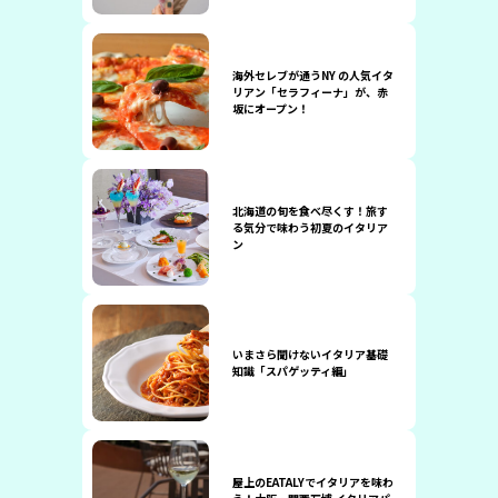
海外セレブが通うNY の人気イタ
リアン「セラフィーナ」が、赤
坂にオープン！
北海道の旬を食べ尽くす！旅す
る気分で味わう初夏のイタリア
ン
いまさら聞けないイタリア基礎
知識「スパゲッティ編」
屋上のEATALYでイタリアを味わ