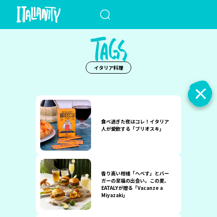
When autocomplete results a
イタリア料理
食べ過ぎた夜はコレ！イタリア
人が愛飲する「ブリオスキ」
香り高い柑橘「へべす」とバー
ガーの至福の出会い。この夏、
EATALYが贈る「Vacanze a
Miyazaki」