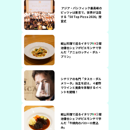
アジア・パシフィック最高峰の
ピッツァは東京で。世界が注目
する「50 Top Pizza 2026」授
賞式
郷土料理で巡るイタリア
②菊
池優也シェフがピエモンテで学
んだ「アニョロッティ・ダル・
プリン」
シチリアの名門「タスカ・ダル
メリータ」当主を迎え、４都市
でワインと美食を体験するイベ
ントを開催！
郷土料理で巡るイタリア
①菊
池優也シェフがピエモンテで学
んだ「牛頬肉のバローロ煮込
み」