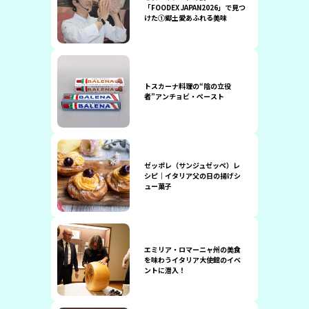
「FOODEX JAPAN2026」で見つ
けた①郷土愛あふれる美味
トスカーナ料理の“陰の立役
者”アンチョビ・ペースト
ゼッポレ（サンジュゼッペ）レ
シピ｜イタリア父の日の揚げシ
ュー菓子
エミリア・ロマーニャ州の美食
を味わうイタリア大使館のイベ
ントに潜入！