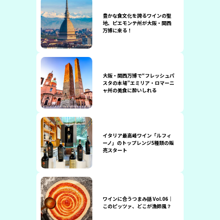
豊かな食文化を誇るワインの聖
地、ピエモンテ州が大阪・関西
万博に来る！
大阪・関西万博で“フレッシュパ
スタの本場”エミリア・ロマーニ
ャ州の美食に酔いしれる
イタリア最高峰ワイン「ルフィ
ーノ」のトップレンジ5種類の販
売スタート
ワインに合うつまみ話 Vol.06｜
このピッツァ、どこが漁師風？