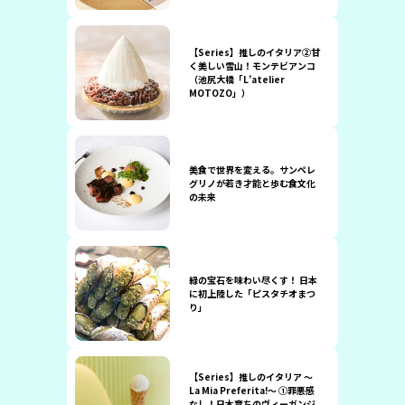
【Series】推しのイタリア②甘
く美しい雪山！モンテビアンコ
（池尻大橋「L’atelier
MOTOZO」）
美食で世界を変える。サンペレ
グリノが若き才能と歩む食文化
の未来
緑の宝石を味わい尽くす！ 日本
に初上陸した「ピスタチオまつ
り」
【Series】推しのイタリア 〜
La Mia Preferita!〜 ①罪悪感
なし！日本育ちのヴィーガンジ