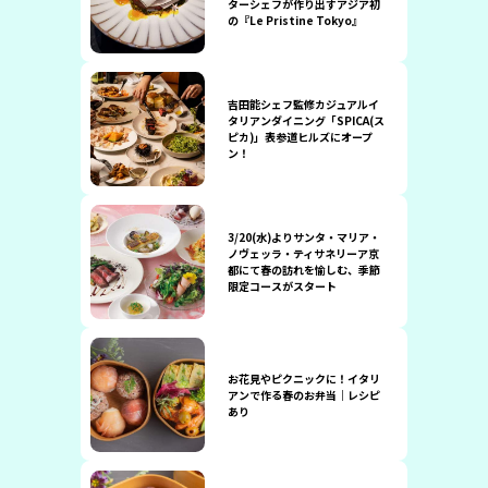
ターシェフが作り出すアジア初
の『Le Pristine Tokyo』
吉田能シェフ監修カジュアルイ
タリアンダイニング「SPICA(ス
ピカ)」表参道ヒルズにオープ
ン！
3/20(水)よりサンタ・マリア・
ノヴェッラ・ティサネリーア京
都にて春の訪れを愉しむ、季節
限定コースがスタート
お花見やピクニックに！イタリ
アンで作る春のお弁当｜レシピ
あり