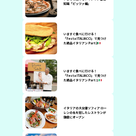
知識「ピッツァ編」
いますぐ食べに行ける！
「Festa ITALIACCI」で見つけ
た絶品イタリアン Part2
いますぐ食べに行ける！
「Festa ITALIACCI」で見つけ
た絶品イタリアン Part１
イタリアの大女優ソフィア ロー
レンの名を冠したレストランが
鎌倉にオープン