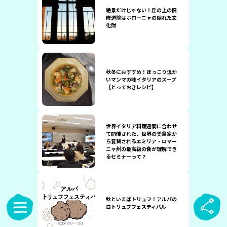
絶景だけじゃない！丘の上の旧
修道院はボローニャの隠れた文
化財
秋冬におすすめ！ほっこり温か
いマンマの味イタリアのスープ
【とっておきレシピ】
世界イタリア料理週間に合わせ
て開催された、世界の美食家か
ら賞賛されるエミリア・ロマー
ニャ州の最高級の食が理解でき
るセミナーって？
秋といえばトリュフ！アルバの
白トリュフフェスティバル