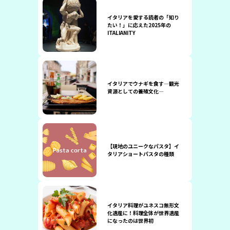
イタリアを愛する読者の「知り
たい！」に応えた2025年の
ITALIANITY
イタリアでウナギを食す―観光
資源としての養殖文化―
【現地のユニークなパスタ】イ
タリアショートパスタの種類
イタリア料理がユネスコ無形文
化遺産に！料理全体が世界遺産
になったのは世界初