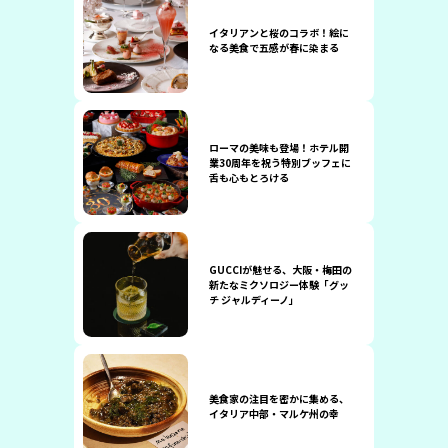
イタリアンと桜のコラボ！絵に
なる美食で五感が春に染まる
ローマの美味も登場！ホテル開
業30周年を祝う特別ブッフェに
舌も心もとろける
GUCCIが魅せる、大阪・梅田の
新たなミクソロジー体験「グッ
チ ジャルディーノ」
美食家の注目を密かに集める、
イタリア中部・マルケ州の幸