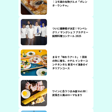
｜コモ湖の名物グルメ「ポレン
タ・ウンチャ」
ついに優勝者が決定！サンペレ
グリノ ヤングシェフ アカデミー
国際料理コンクール 2025
まるで「味わうアート」！芸術
の秋に贈る、ホテル インターコ
ンチネンタル 東京ベイ渾身のイ
タリアンコース
ワインに合うつまみ話 Vol.08｜
炭焼き人風はローマなまり