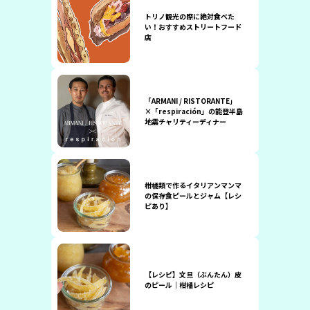
トリノ観光の際に絶対食べた
い！おすすめストリートフード
店
「ARMANI / RISTORANTE」
×「respiración」の能登半島
地震チャリティーディナー
柑橘類で作るイタリアンマンマ
の保存食ピールとジャム【レシ
ピあり】
【レシピ】文旦（ぶんたん）皮
のピール｜柑橘レシピ