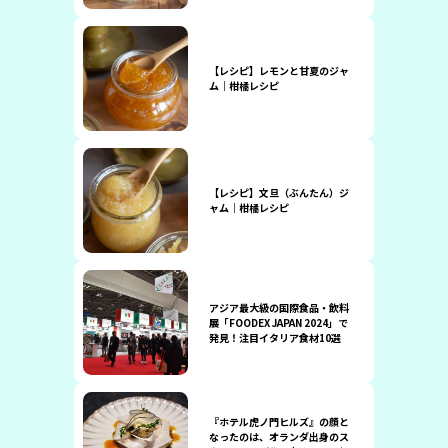
【レシピ】レモンと甘夏のジャ
ム｜柑橘レシピ
【レシピ】文旦（ぶんたん）ジ
ャム｜柑橘レシピ
アジア最大級の国際食品・飲料
展「FOODEX JAPAN 2024」で
発見！注目イタリア食材10選
『ホテル虎ノ門ヒルズ』の顔と
なったのは、オランダ出身のス